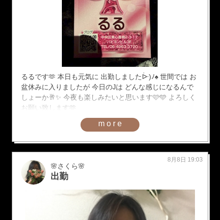
るるです🫶 本日も元気に 出勤しましたᐕ)ﾉ♠️ 世間では お
盆休みに入りましたが 今日のJは どんな感じになるんで
しょーか🥂✨️ 今夜も楽しみたいと思います🩷️🩵 よろしく
お願い致します🫶
more
8月8日 19:03
🌸さくら🌸
出勤