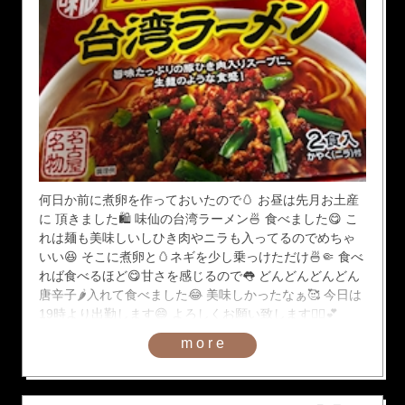
何日か前に煮卵を作っておいたので🥚 お昼は先月お土産
に 頂きました🛍️ 味仙の台湾ラーメン🍜 食べました😋 こ
れは麺も美味しいしひき肉やニラも入ってるのでめちゃ
いい😆 そこに煮卵と🥚ネギを少し乗っけただけ🍜🤏 食べ
れば食べるほど😋甘さを感じるので👅 どんどんどんどん
唐辛子🌶️入れて食べました😂 美味しかったなぁ🥰 今日は
19時より出勤します😄 よろしくお願い致します🙇‍♀️💕
more