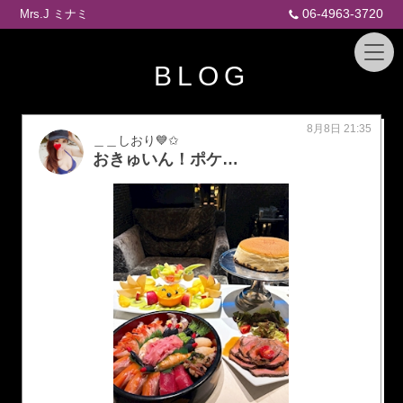
06-4963-3720
Mrs.J ミナミ
BLOG
8月8日 21:35
＿＿しおり💙✩
おきゅいん！ポケパラレディさんと同伴からのポケパラ会員様も！｢天狗にならないところとか、気遣いや丁寧な所がすごいです｣と 言われますが どこに天狗になる要素が 私にあります？ ないやん。 天狗になれるほどの人間やないし 私は何者でもないです