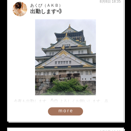
8月8日 18:35
あくび（ＡＫＢ）
出勤します💨
今夜も出勤します。✋😊 よろしくお願いします。🙇
more