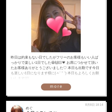
昨日は約束もない日でしたがフリーのお客様もいい人ば
っかりで楽しい1日でした😆🙌🏻💗 お席につかせて頂い
たお客様ありがとうございました♡ 本日も出勤です今日
も楽しい1日になります様に(ㅅ´ ˘ `) 本日もよろしくお願
いします🙇‍♀️
more
8月8日 18:14
めぐ