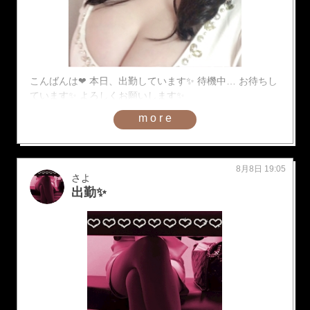
こんばんは❤︎ 本日、出勤しています✨ 待機中… お待ちし
ています✨ よろしくお願いします✨
more
8月8日 19:05
さよ
出勤✨