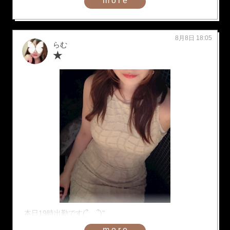
more
8月8日 18:05
らむ
★
本日19時出勤です(՞ . .՞)"
more