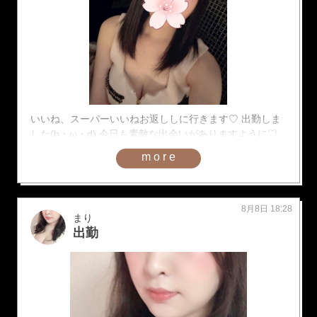
いいね、スーパーいいねお返ししに行きます♡ 出勤しま
した(b・ω・d) 今日も素敵な出会いがありますように♡
more
8月8日 18:28
まり
出勤