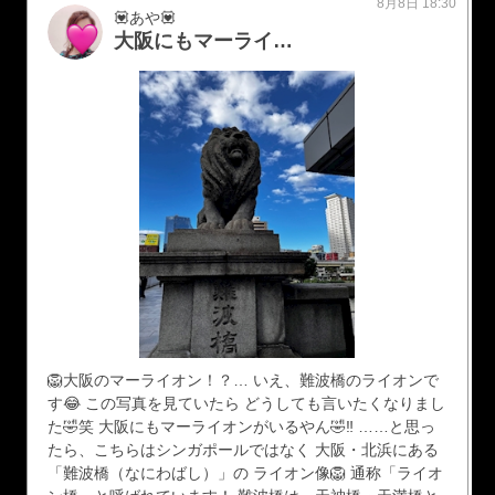
8月8日 18:30
💟あや💟
大阪にもマーライオン！？🦁😂
🦁大阪のマーライオン！？… いえ、難波橋のライオンで
す😂 この写真を見ていたら どうしても言いたくなりまし
た🤣笑 大阪にもマーライオンがいるやん🤣‼️ ……と思っ
たら、こちらはシンガポールではなく 大阪・北浜にある
「難波橋（なにわばし）」の ライオン像🦁 通称「ライオ