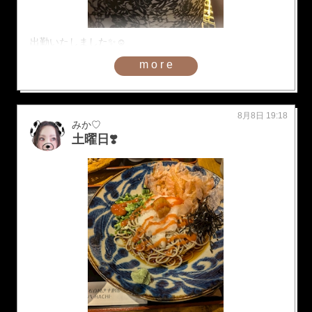
出勤いたしました✨☺️
more
8月8日 19:18
みか♡
土曜日❣️