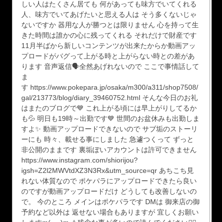
しい人はたくさん居ても 何があっても味方でいてくれる
人、味方でいてあげたいと思える人は そう多くないじゃ
ないですか 器用な人が勝つとは限りません 心を持って生
きた時間は誰かの心に残ってくれる それだけで財産です
11月半ばから新しいコンテンツが出来たからか動画アッ
プロードがバグって上がる時と上がらない時との差があ
ります 音声返信🗣全然あげれないので ここで事情話して
ま
す https://www.pokepara.jp/osaka/m300/a311/shop7508/
gal/213773/blog/diary_39460752.html そんな今日のお礼
はまたのブログで💙 これ上がる頃には早上がりしてるか
も💦 明日も19時～出勤です💙 世間のお盆休みも出勤しま
すよ✨ 動画アップロードできないので サブ垢のストーリ
ーにも 時々、載せる事にしました 急遽つくって ずっと
非公開のままです 裏垢ぽいアカウントは許可できません
https://www.instagram.com/shiorijou?
igsh=Z2l2MWVtdXZ3N3Rx&utm_source=qr あちこち見
れない体質なので ポケパラにアップロードできたら良い
のですが動画アップロードだけ どうしても改善しないの
で。 今のところ メインはポケパラです DMは 御来店の御
予約など以外は 返せない場合もありますが 宜しくお願い