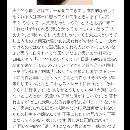
表面的な優しさはマナー感覚でできても 本質的な優しさ
をくれる人は本当に想ってくれてると思います ｢大丈
夫？｣やなくて ｢大丈夫じゃないやろ｣と ふとお店に来て
くれたり予約くれる行動とかって かっこいい だって｢大
丈夫？｣と聞かれても 大丈夫じゃなくても大丈夫というて
しまうもの 水商売は強い女と思われがちやからこそ 決め
つけるのではなくて選択肢をくれる人とか かっこいいな
ぁと思うし自分もそうで居たいなぁと思います 昨夜に
LINEがきて ｢少しでも会いたくて｣と 日帰り🚄なのに詰め
詰めで来てくれるポケパラレディさんと待ち合わせ同伴
～💙 誰かはまだ内緒 🕴しおりさんお願いします ストレー
トに同伴お願いしたら 女性さんと同伴なりそうやから御
来店してくれたらと これもストレートに言うたら ｢それ
ぐらいに行きます｣と ありがとうしかない😭 ｢天狗になら
ないところとか、気遣いや丁寧な所がすごいです｣と 言わ
れますが どこに天狗になる要素が私にあります？ ないや
ん。天狗になれるほどの人間やないし 私は何者でもない
ただの熟キャバ嬢なんです 丁寧にしたいと思うから丁寧
になってるのなら 嬉しいです 優しさに正解はないけ
ど 届いて初めて｢優しさ｣になると思います 一緒にいて楽