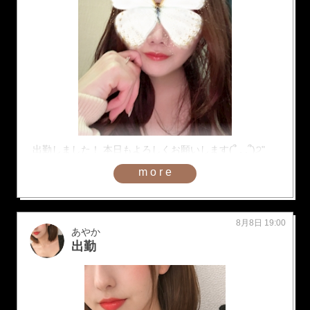
出勤しました！ 本日もよろしくお願いします(՞ . .՞)੭"
more
8月8日 19:00
あやか
出勤