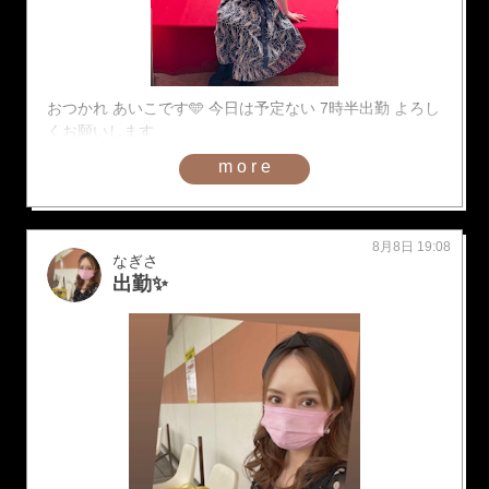
おつかれ あいこです🩵 今日は予定ない 7時半出勤 よろし
くお願いします
more
8月8日 19:08
なぎさ
出勤✨