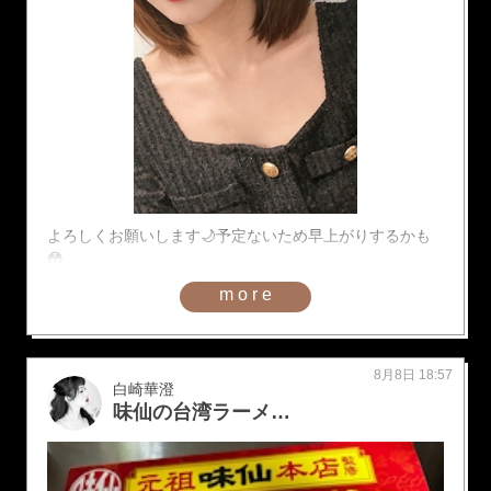
よろしくお願いします🌙予定ないため早上がりするかも
😳
more
8月8日 18:57
白崎華澄
味仙の台湾ラーメン🍜