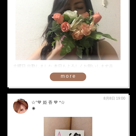
土曜日 出勤しました 本日もよろしくお願いします🙇
more
8月8日 19:00
☆°💙 姫 香 💙 *☆
✴︎