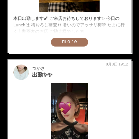
本日出勤します🌠 ご来店お待ちしております✨ 今日の
Lunchは 梅おろし蕎麦🍴 暑いのでアッサリ梅🩷 たまに行
く十割蕎麦のお店 ご馳走様でした🍴
more
8月8日 19:12
つかさ
出勤✨✨