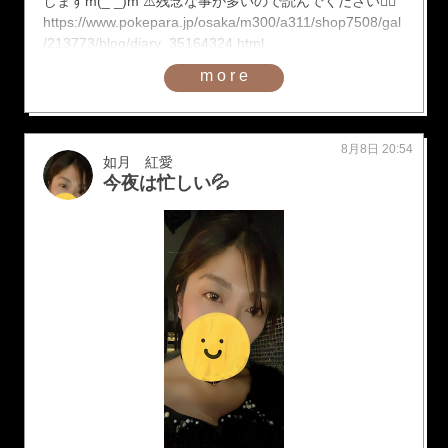
しますm(_ _)m ⚠️残念な事が多いので読んでください🙇‍♀️
https://www.pokepara.jp/osaka/m300/a311/shop7508/gal
/213773/blog/diary_35164324.html
more
8月8日 20:54
如月 紅愛
今夜は忙しい💦