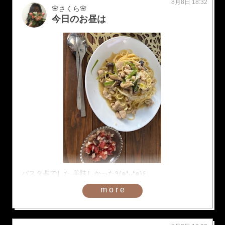
8月8日 18:32
🌸さくら🌸
今日のお昼は
パスタ🍝でした 美味しかった٩(๑❛ᴗ❛๑)۶
more