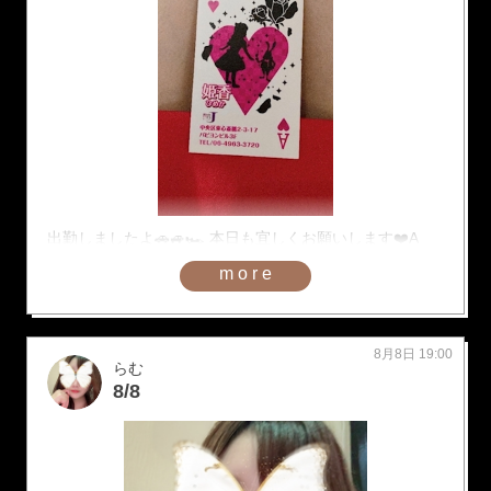
出勤しましたよ🚗🚙🏎️ 本日も宜しくお願いします❤️A
more
8月8日 19:00
らむ
8/8