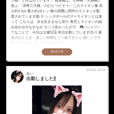
ン橋」と呼ばれています！ 難波橋は、天神橋・天満橋と
並ぶ 「浪華三大橋」のひとつだそう✨ このライオン像 高
さ約3.5m 重さ約18トン 橋の四隅に阿吽のライオンが配
置されています🦁 ※ シンガポールのマーライオンとは違
って こちらは 水を吐きません笑💦 青空とライオンの組
み合わせがなかなか カッコ良かったので 📷パシャリ✨
てなことで 今日は土曜日🗓️ 本日出勤しています😊💨 週
末のひととき、楽しい時間をご一緒できたら 嬉しいです
😊！ お待ちしています（＾Ｏ＾☆♪
more
8月8日 18:29
あい
出勤しました🍾