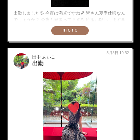
出勤しました💦 今夜は満卓ですね💕︎ 皆さん夏季休暇なん
でしょうか？ 今夜も頑張ってます💪 応援お願いします🙏
more
8月8日 19:52
田中 あいこ
出勤