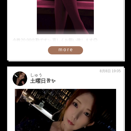
今晩20:00出勤です✨ 宜しくお願い致します😊
more
8月8日 19:05
しゅう
土曜日🥂✨