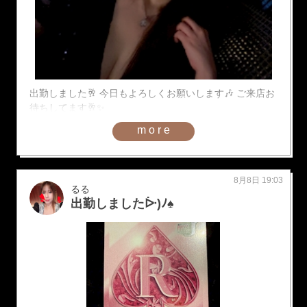
出勤しました🥂 今日もよろしくお願いします🎶 ご来店お
待ちしてます🥂✨
more
8月8日 19:03
るる
出勤しましたᐕ)ﾉ♠️