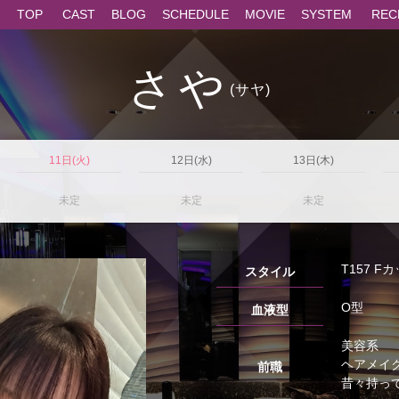
TOP
CAST
BLOG
SCHEDULE
MOVIE
SYSTEM
REC
さや
(サヤ)
11日(火)
12日(水)
13日(木)
未定
未定
未定
T157 F
スタイル
O型
血液型
美容系
ヘアメイク
前職
昔々持って