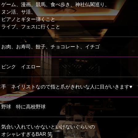
ゲーム、漫画、競馬、食べ歩き、神社仏閣巡り、
ヌン活、サ活、
ピアノとギター弾くこと
ライブ、フェスに行くこと
お肉、お寿司、餃子、チョコレート、イチゴ
ピンク イエロー
手 ネイリストなので指と爪がきれいな人に目がいきます♥️
野球 特に高校野球
気合い入れていかないといけないぐらいの
オシャレすぎるBAR 笑