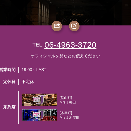
06-4963-3720
TEL
オフィシャルを見たとお伝えください
営業時間
19:00～LAST
定休日
不定休
[堂山町]
Mrs.J 梅田
系列店
[木屋町]
Mrs.J 木屋町