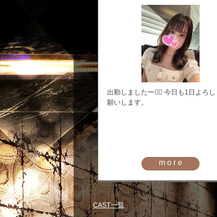
出勤しましたー🙋‍♀️ 今日も1日よろ
願いします。
more
CAST一覧