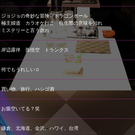
ジョジョの奇妙な冒険 ドラゴンボール
極主婦道 カラオケ行こ 往生際の意味を知れ
ミステリーと言う勿れ
岸辺露伴 孫悟空 トランクス
何でもうれしい☺️
買い物、旅行、ハシゴ酒
お腹空いてる？笑
鎌倉、北海道、金沢、ハワイ、台湾