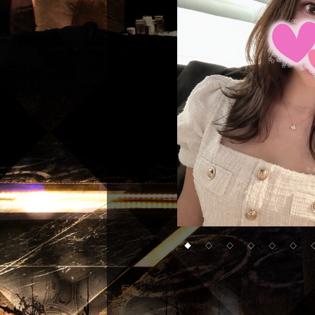
◆
◇
◇
◇
◇
◇