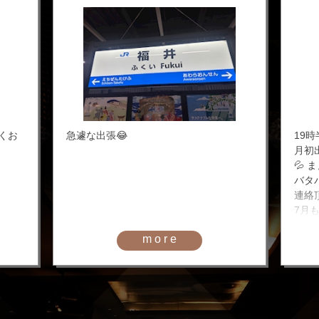
しくお
急遽な出張😂
19
月初
💦
バタ
連絡
7月
more