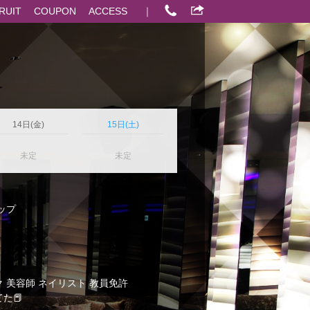
RUIT
COUPON
ACCESS
｜
14日(金)
15日(土)
未定
未定
カップ
 美容師 ネイリスト 教員免許
た📕