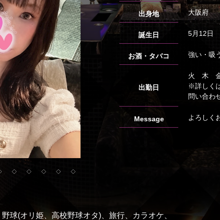
大阪府
出身地
5月12日
誕生日
強い・吸
お酒・タバコ
火 木 
※詳しく
出勤日
問い合わ
よろしく
Message
◇
◇
◇
◇
◇
◇
野球(オリ姫、高校野球オタ)、旅行、カラオケ、