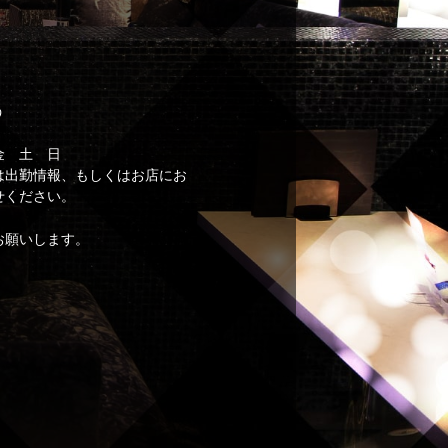
う
金 土 日
は出勤情報、もしくはお店にお
せください。
お願いします。