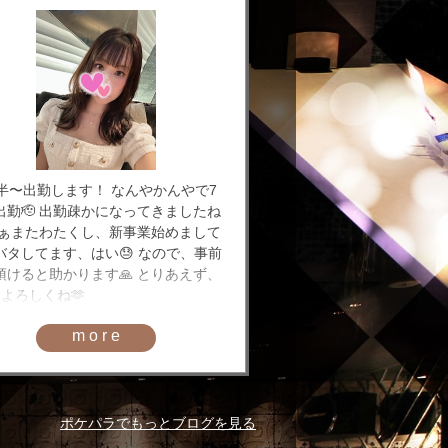
時半〜出勤します！ なんやかんやで7
出勤🫡 出勤疎かになってきましたね
 まぁまたわたくし、新事業始めまして
バタしてます、はい😓 なので、事前
頂けると助かります🙏 とりあえず、
もよろしくね🫶
more
ポケパラでもっとブログを見る